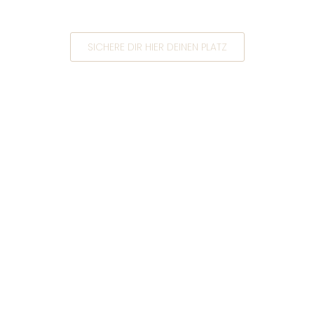
SICHERE DIR HIER DEINEN PLATZ
Schenk dir eine Auszeit
vom Alltag und komm
mit zu diesem
herrlichen Ort der Ruhe